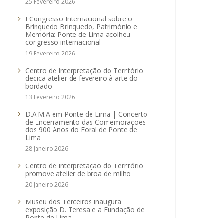
25 Fevereiro 2026
I Congresso Internacional sobre o
Brinquedo Brinquedo, Património e
Memória: Ponte de Lima acolheu
congresso internacional
19 Fevereiro 2026
Centro de Interpretação do Território
dedica atelier de fevereiro à arte do
bordado
13 Fevereiro 2026
D.A.M.A em Ponte de Lima | Concerto
de Encerramento das Comemorações
dos 900 Anos do Foral de Ponte de
Lima
28 Janeiro 2026
Centro de Interpretação do Território
promove atelier de broa de milho
20 Janeiro 2026
Museu dos Terceiros inaugura
exposição D. Teresa e a Fundação de
Ponte de Lima