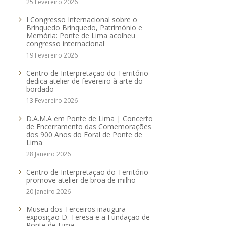
25 Fevereiro 2026
I Congresso Internacional sobre o
Brinquedo Brinquedo, Património e
Memória: Ponte de Lima acolheu
congresso internacional
19 Fevereiro 2026
Centro de Interpretação do Território
dedica atelier de fevereiro à arte do
bordado
13 Fevereiro 2026
D.A.M.A em Ponte de Lima | Concerto
de Encerramento das Comemorações
dos 900 Anos do Foral de Ponte de
Lima
28 Janeiro 2026
Centro de Interpretação do Território
promove atelier de broa de milho
20 Janeiro 2026
Museu dos Terceiros inaugura
exposição D. Teresa e a Fundação de
Ponte de Lima