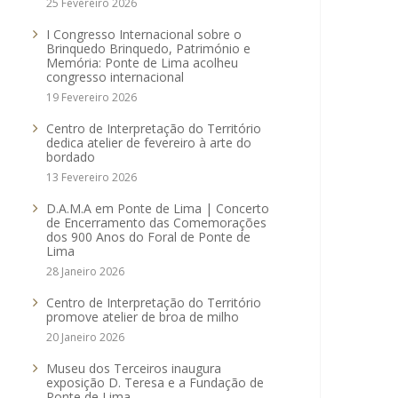
25 Fevereiro 2026
I Congresso Internacional sobre o
Brinquedo Brinquedo, Património e
Memória: Ponte de Lima acolheu
congresso internacional
19 Fevereiro 2026
Centro de Interpretação do Território
dedica atelier de fevereiro à arte do
bordado
13 Fevereiro 2026
D.A.M.A em Ponte de Lima | Concerto
de Encerramento das Comemorações
dos 900 Anos do Foral de Ponte de
Lima
28 Janeiro 2026
Centro de Interpretação do Território
promove atelier de broa de milho
20 Janeiro 2026
Museu dos Terceiros inaugura
exposição D. Teresa e a Fundação de
Ponte de Lima