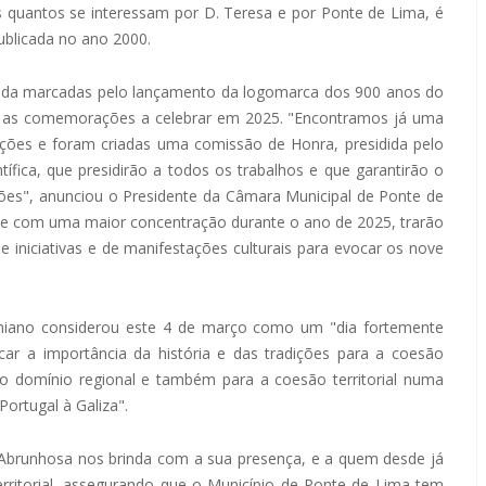
os quantos se interessam por D. Teresa e por Ponte de Lima, é
ublicada no ano 2000.
nda marcadas pelo lançamento da logomarca dos 900 anos do
ara as comemorações a celebrar em 2025. "Encontramos já uma
ções e foram criadas uma comissão de Honra, presidida pelo
ífica, que presidirão a todos os trabalhos e que garantirão o
ões", anunciou o Presidente da Câmara Municipal de Ponte de
te com uma maior concentração durante o ano de 2025, trarão
e iniciativas e de manifestações culturais para evocar os nove
limiano considerou este 4 de março como um "dia fortemente
ncar a importância da história e das tradições para a coesão
al no domínio regional e também para a coesão territorial numa
ortugal à Galiza".
Abrunhosa nos brinda com a sua presença, e a quem desde já
rritorial, assegurando que o Município de Ponte de Lima tem