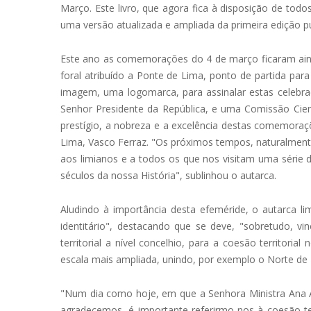
Março. Este livro, que agora fica à disposição de tod
uma versão atualizada e ampliada da primeira edição p
Este ano as comemorações do 4 de março ficaram ai
foral atribuído a Ponte de Lima, ponto de partida p
imagem, uma logomarca, para assinalar estas celebra
Senhor Presidente da República, e uma Comissão Cient
prestígio, a nobreza e a excelência destas comemoraç
Lima, Vasco Ferraz. "Os próximos tempos, naturalmen
aos limianos e a todos os que nos visitam uma série d
séculos da nossa História", sublinhou o autarca.
Aludindo à importância desta efeméride, o autarca 
identitário", destacando que se deve, "sobretudo, vi
territorial a nível concelhio, para a coesão territori
escala mais ampliada, unindo, por exemplo o Norte de P
"Num dia como hoje, em que a Senhora Ministra Ana 
agradecemos, é importante referirmo-nos à coesão te