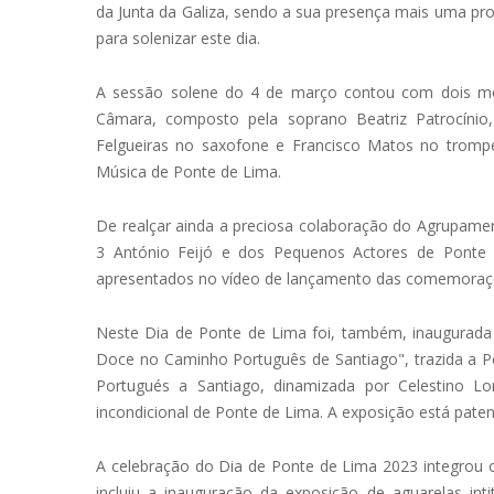
da Junta da Galiza, sendo a sua presença mais uma pro
para solenizar este dia.
A sessão solene do 4 de março contou com dois mo
Câmara, composto pela soprano Beatriz Patrocínio,
Felgueiras no saxofone e Francisco Matos no trom
Música de Ponte de Lima.
De realçar ainda a preciosa colaboração do Agrupamen
3 António Feijó e dos Pequenos Actores de Ponte
apresentados no vídeo de lançamento das comemoraçõ
Neste Dia de Ponte de Lima foi, também, inaugurada a
Doce no Caminho Português de Santiago", trazida a 
Portugués a Santiago, dinamizada por Celestino L
incondicional de Ponte de Lima. A exposição está pate
A celebração do Dia de Ponte de Lima 2023 integrou 
incluiu a inauguração da exposição de aguarelas in