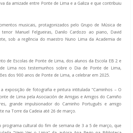
va da amizade entre Ponte de Lima e a Galiza e que contribuiu
mentos musicais, protagonizados pelo Grupo de Música de
 tenor Manuel Felgueiras, Danilo Cardozo ao piano, David
pete, sob a regência do maestro Nuno Lima da Academia de
to de Escolas de Ponte de Lima, dos alunos da Escola EB 2 e
 de Lima nos testemunhos sobre o Dia de Ponte de Lima,
es dos 900 anos de Ponte de Lima, a celebrar em 2025.
 exposição de fotografia e pintura intitulada "Caminhos – O
Ponte de Lima pela Asociación de Amigas e Amigos do Camiño
ores, grande impulsionador do Caminho Português e amigo
nte na Torre da Cadeia até 26 de março.
o programa cultural do fim de semana de 3 a 5 de março, que
titulada "Vem Ver o Lima" da autora Ana Rego na Biblioteca